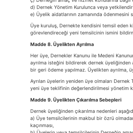
d) Dernek Yönetim Kurulunca veya yetkilendird
e) Üyelik aidatlarının zamanında ödenmesini 
Üye kuruluş, Dernekte kendisini temsil eden k
görevlendireceği yeni temsilcinin ismini bildi
Madde 8. Üyelikten Ayrılma
Her üye, Dernekler Kanunu ile Medeni Kanunun k
ayrılma isteğini bildirerek dernek üyeliğinden ay
bir geri ödeme yapılmaz. Üyelikten ayrılma, ü
Ayrılan üyelerin yeniden üye olmaları Dernek 
yeni üye teklifinin değerlendirilmesi yönetim ku
Madde 9. Üyelikten Çıkarılma Sebepleri
Dernek üyeliğinden çıkarılma nedenleri aşağıda
a) Üye temsilcilerinin makbul bir özrü olmada
kaçınması,
b) Üyelerin veya temsilcilerinin Derneğin amaç