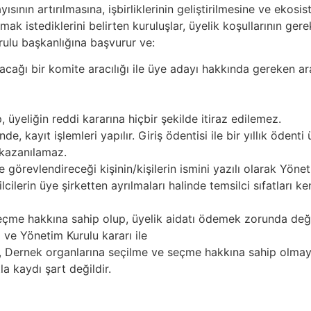
ısının artırılmasına, işbirliklerinin geliştirilmesine ve ekos
mak istediklerini belirten kuruluşlar, üyelik koşullarının gere
rulu başkanlığına başvurur ve:
acağı bir komite aracılığı ile üye adayı hakkında gereken a
 üyeliğin reddi kararına hiçbir şekilde itiraz edilemez.
 kayıt işlemleri yapılır. Giriş ödentisi ile bir yıllık ödenti ü
 kazanılamaz.
 görevlendireceği kişinin/kişilerin ismini yazılı olarak Yönetim
ilerin üye şirketten ayrılmaları halinde temsilci sıfatları k
eçme hakkına sahip olup, üyelik aidatı ödemek zorunda değil
i ve Yönetim Kurulu kararı ile
er, Dernek organlarına seçilme ve seçme hakkına sahip olmayı
a kaydı şart değildir.