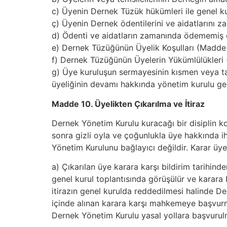
c) Üyenin Dernek Tüzük hükümleri ile genel ku
ç) Üyenin Dernek ödentilerini ve aidatlarını 
d) Ödenti ve aidatların zamanında ödememiş olm
e) Dernek Tüzüğünün Üyelik Koşulları (Madde 8
f) Dernek Tüzüğünün Üyelerin Yükümlülükleri 
g) Üye kuruluşun sermayesinin kısmen veya t
üyeliğinin devamı hakkında yönetim kurulu ger
Madde 10. Üyelikten Çıkarılma ve İtiraz
Dernek Yönetim Kurulu kuracağı bir disiplin k
sonra gizli oyla ve çoğunlukla üye hakkında iht
Yönetim Kurulunu bağlayıcı değildir. Karar üyeye
a) Çıkarılan üye karara karşı bildirim tarihinde
genel kurul toplantısında görüşülür ve karara 
itirazın genel kurulda reddedilmesi halinde De
içinde alınan karara karşı mahkemeye başvurmak
Dernek Yönetim Kurulu yasal yollara başvurulm