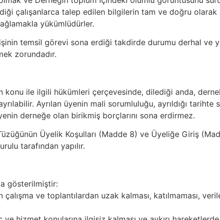
iği çalışanlarca talep edilen bilgilerin tam ve doğru olarak
sağlamakla yükümlüdürler.
işinin temsil görevi sona erdiği takdirde durumu derhal ve y
rmek zorundadır.
onu ile ilgili hükümleri çerçevesinde, dilediği anda, derne
rılabilir. Ayrılan üyenin mali sorumluluğu, ayrıldığı tarihte s
yenin derneğe olan birikmiş borçlarını sona erdirmez.
Tüzüğünün Üyelik Koşulları (Madde 8) ve Üyeliğe Giriş (Mad
rulu tarafından yapılır.
 gösterilmiştir:
n çalışma ve toplantılardan uzak kalması, katılmaması, ver
 ve hizmet konularına ilgisiz kalması ve aykırı hareketlerd