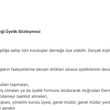
eği Üyelik Sözleşmesi
iliğe sahip tüm kuruluşlar derneğe üye olabilir. Gerçek kişile
ların faaliyetlerine devam ettikleri sürece üyeliklerinin deva
lları taşımaları,
lmiş olmaları ya da üyelik formunu doldurarak doğrudan Der
 ödemeyi taahhüt etmeleri,
başkanı, yönetim kurulu üyesi, genel müdür, genel müdür ya
 gerekir.