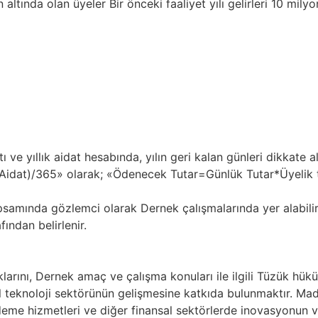
in altında olan üyeler Bir önceki faaliyet yılı gelirleri 10 mily
ı ve yıllık aidat hesabında, yılın geri kalan günleri dikkate a
Aidat)/365» olarak; «Ödenecek Tutar=Günlük Tutar*Üyelik tar
psamında gözlemci olarak Dernek çalışmalarında yer alabilir
fından belirlenir.
uklarını, Dernek amaç ve çalışma konuları ile ilgili Tüzük h
al teknoloji sektörünün gelişmesine katkıda bulunmaktır. M
ödeme hizmetleri ve diğer finansal sektörlerde inovasyonun ve