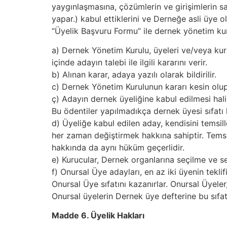
yaygınlaşmasına, çözümlerin ve girişimlerin say
yapar.) kabul ettiklerini ve Derneğe asli üye ol
“Üyelik Başvuru Formu” ile dernek yönetim ku
a) Dernek Yönetim Kurulu, üyeleri ve/veya kur
içinde adayın talebi ile ilgili kararını verir.
b) Alınan karar, adaya yazılı olarak bildirilir.
c) Dernek Yönetim Kurulunun kararı kesin olup,
ç) Adayın dernek üyeliğine kabul edilmesi halinde,
Bu ödentiler yapılmadıkça dernek üyesi sıfatı
d) Üyeliğe kabul edilen aday, kendisini temsille
her zaman değiştirmek hakkına sahiptir. Temsilc
hakkında da aynı hüküm geçerlidir.
e) Kurucular, Dernek organlarına seçilme ve s
f) Onursal Üye adayları, en az iki üyenin teklif
Onursal Üye sıfatını kazanırlar. Onursal Üyel
Onursal üyelerin Dernek üye defterine bu sıfatl
Madde 6. Üyelik Hakları