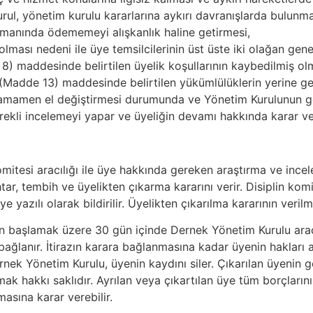
rul, yönetim kurulu kararlarına aykırı davranışlarda bulunma
zamanında ödememeyi alışkanlık haline getirmesi,
ası nedeni ile üye temsilcilerinin üst üste iki olağan gene
) maddesinde belirtilen üyelik koşullarının kaybedilmiş ol
(Madde 13) maddesinde belirtilen yükümlülüklerin yerine ge
amamen el değiştirmesi durumunda ve Yönetim Kurulunun ge
ekli incelemeyi yapar ve üyeliğin devamı hakkında karar ver
omitesi aracılığı ile üye hakkında gereken araştırma ve ince
ar, tembih ve üyelikten çıkarma kararını verir. Disiplin komit
 yazılı olarak bildirilir. Üyelikten çıkarılma kararının verilm
n başlamak üzere 30 gün içinde Dernek Yönetim Kurulu aracılığı
bağlanır. İtirazın karara bağlanmasına kadar üyenin hakları a
rnek Yönetim Kurulu, üyenin kaydını siler. Çıkarılan üyenin
 hakkı saklıdır. Ayrılan veya çıkartılan üye tüm borçlarını,
asına karar verebilir.