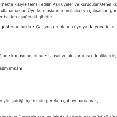
rnekte kişiyle temsil edilir. Asli üyeler ve kurucular Genel K
 kullanamazlar. Üye kuruluşların temsilcileri ve çalışanları ge
r hakları aşağıdaki gibidir:
österme hakkı • Çalışma gruplarına üye ya da yönetici ola
inde konuşmacı olma • Ulusal ve uluslararası etkinliklerde, 
tişim imkânı
riyle işbirliği içerisinde gereken çabayı harcamak,
 olmak ve Derneğin toplum içindeki olumlu görüntüsünü sür