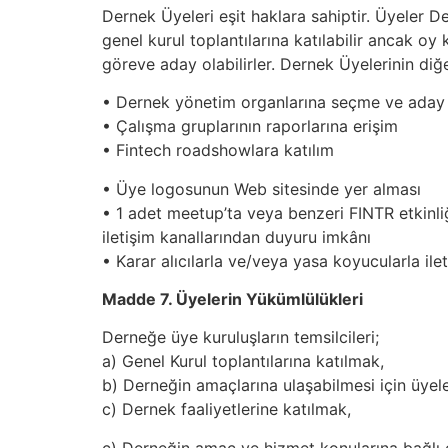
Dernek Üyeleri eşit haklara sahiptir. Üyeler De
genel kurul toplantılarına katılabilir ancak oy
göreve aday olabilirler. Dernek Üyelerinin diğe
• Dernek yönetim organlarına seçme ve aday g
• Çalışma gruplarının raporlarına erişim
• Fintech roadshowlara katılım
• Üye logosunun Web sitesinde yer alması
• 1 adet meetup’ta veya benzeri FINTR etkinliğ
iletişim kanallarından duyuru imkânı
• Karar alıcılarla ve/veya yasa koyucularla ile
Madde 7. Üyelerin Yükümlülükleri
Derneğe üye kuruluşların temsilcileri;
a) Genel Kurul toplantılarına katılmak,
b) Derneğin amaçlarına ulaşabilmesi için üyele
c) Dernek faaliyetlerine katılmak,
ç) Derneğin amaç ve hizmet konularına bağlı